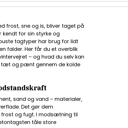
frost, sne og is, bliver taget på
 kendt for sin styrke og
uste tagtyper har brug for lidt
alder. Her får du et overblik
vintervejret – og hvad du selv kan
sig tæt og pænt gennem de kolde
odstandskraft
ment, sand og vand – materialer,
verflade. Det gør dem
rost og fugt. I modsætning til
etontagsten tåle store