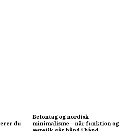
Betontag og nordisk
derer du
minimalisme – når funktion og
æstetik går hånd i hånd