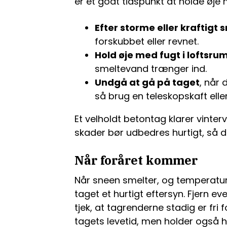
er et godt tidspunkt at holde øje 
Efter storme eller kraftigt 
forskubbet eller revnet.
Hold øje med fugt i loftsr
smeltevand trænger ind.
Undgå at gå på taget
, når 
så brug en teleskopskaft elle
Et velholdt betontag klarer vint
skader bør udbedres hurtigt, så de
Når foråret kommer
Når sneen smelter, og temperature
taget et hurtigt eftersyn. Fjern e
tjek, at tagrenderne stadig er fri 
tagets levetid, men holder også h