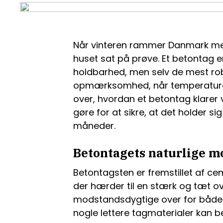
Når vinteren rammer Danmark med 
huset sat på prøve. Et betontag er
holdbarhed, men selv de mest rob
opmærksomhed, når temperaturen f
over, hvordan et betontag klarer 
gøre for at sikre, at det holder 
måneder.
Betontagets naturlige m
Betontagsten er fremstillet af ce
der hærder til en stærk og tæt o
modstandsdygtige over for både f
nogle lettere tagmaterialer kan b