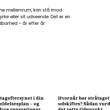
vne mellemrum, kan stå imod
rke eller sit udseende. Det er en
dbarhed – år efter år.
tageftersynet i din
Hvornår bør stråtaget
oldelsesplan – og
udskiftes? Sådan vur
dyre reparationer
det rette tidspunkt