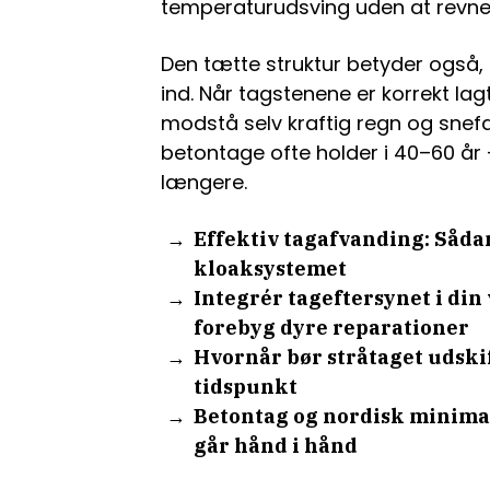
temperaturudsving uden at revne 
Den tætte struktur betyder også,
ind. Når tagstenene er korrekt la
modstå selv kraftig regn og snefal
betontage ofte holder i 40–60 år
længere.
Effektiv tagafvanding: Såda
kloaksystemet
Integrér tageftersynet i din
forebyg dyre reparationer
Hvornår bør stråtaget udski
tidspunkt
Betontag og nordisk minimal
går hånd i hånd