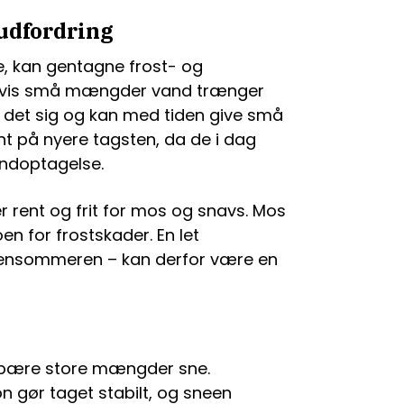
 udfordring
e, kan gentagne frost- og
. Hvis små mængder vand trænger
er det sig og kan med tiden give små
nt på nyere tagsten, da de i dag
ndoptagelse.
 er rent og frit for mos og snavs. Mos
en for frostskader. En let
i sensommeren – kan derfor være en
 bære store mængder sne.
 gør taget stabilt, og sneen