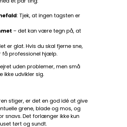
med et par ting:
snefald
: Tjek, at ingen tagsten er
ummet
– det kan være tegn på, at
det er glat. Hvis du skal fjerne sne,
r få professionel hjælp.
ervejret uden problemer, men små
 ikke udvikler sig.
n stiger, er det en god idé at give
ventuelle grene, blade og mos, og
for snavs. Det forlænger ikke kun
uset tørt og sundt.