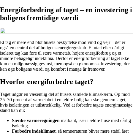
Energiforbedring af taget – en investering i
boligens fremtidige værdi
Et tag er mere end blot husets beskyttelse mod vind og vejr – det er
også en central del af boligens energiregnskab. Et utæt eller dårligt
isoleret tag kan føre til store varmetab, højere energiforbrug og et
mindre behageligt indeklima. Derfor er energiforbedring af taget ikke
kun en miljømæssig gevinst, men også en økonomisk investering, der
kan øge boligens værdi og komfort i mange år fremover.
Hvorfor energiforbedre taget?
Taget udgør en væsentlig del af husets samlede klimaskærm. Op mod
25–30 procent af varmetabet i en ældre bolig kan ske gennem taget,
hvis isoleringen er utilstrækkelig. Ved at forbedre tagets energimæssige
stand kan du:
Sænke varmeregningen
markant, især i ældre huse med dårlig
isolering.
Forbedre indeklimaet
, så temperaturen bliver mere stabil året