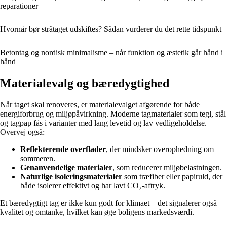
reparationer
Hvornår bør stråtaget udskiftes? Sådan vurderer du det rette tidspunkt
Betontag og nordisk minimalisme – når funktion og æstetik går hånd i
hånd
Materialevalg og bæredygtighed
Når taget skal renoveres, er materialevalget afgørende for både
energiforbrug og miljøpåvirkning. Moderne tagmaterialer som tegl, stål
og tagpap fås i varianter med lang levetid og lav vedligeholdelse.
Overvej også:
Reflekterende overflader
, der mindsker overophedning om
sommeren.
Genanvendelige materialer
, som reducerer miljøbelastningen.
Naturlige isoleringsmaterialer
som træfiber eller papiruld, der
både isolerer effektivt og har lavt CO₂-aftryk.
Et bæredygtigt tag er ikke kun godt for klimaet – det signalerer også
kvalitet og omtanke, hvilket kan øge boligens markedsværdi.