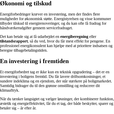
Økonomi og tilskud
Energiforbedringer kræver en investering, men der findes flere
muligheder for økonomisk støtte. Energistyrelsen og visse kommuner
tilbyder tilskud til energirenoveringer, og du kan ofte få fradrag for
håndværkerudgifter gennem servicefradraget.
Det kan betale sig at få udarbejdet en
energiberegning
eller
tilstandsrapport
, så du ved, hvor du får mest effekt for pengene. En
professionel energikonsulent kan hjælpe med at prioritere indsatsen og
beregne tilbagebetalingstiden.
En investering i fremtiden
Et energiforbedret tag er ikke kun en teknisk opgradering – det er en
investering i boligens fremtid. Du får lavere driftsomkostninger, et
sundere indeklima og en ejendom, der står stærkere på boligmarkedet.
Samtidig bidrager du til den grønne omstilling og reducerer dit
klimaaftryk.
Når du tænker langsigtet og vælger løsninger, der kombinerer funktion,
æstetik og energieffektivitet, får du et tag, der både beskytter, sparer og
betaler sig – år efter år.