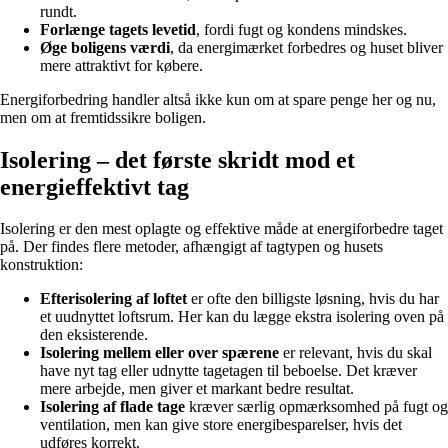
rundt.
Forlænge tagets levetid
, fordi fugt og kondens mindskes.
Øge boligens værdi
, da energimærket forbedres og huset bliver
mere attraktivt for købere.
Energiforbedring handler altså ikke kun om at spare penge her og nu,
men om at fremtidssikre boligen.
Isolering – det første skridt mod et
energieffektivt tag
Isolering er den mest oplagte og effektive måde at energiforbedre taget
på. Der findes flere metoder, afhængigt af tagtypen og husets
konstruktion:
Efterisolering af loftet
er ofte den billigste løsning, hvis du har
et uudnyttet loftsrum. Her kan du lægge ekstra isolering oven på
den eksisterende.
Isolering mellem eller over spærene
er relevant, hvis du skal
have nyt tag eller udnytte tagetagen til beboelse. Det kræver
mere arbejde, men giver et markant bedre resultat.
Isolering af flade tage
kræver særlig opmærksomhed på fugt og
ventilation, men kan give store energibesparelser, hvis det
udføres korrekt.