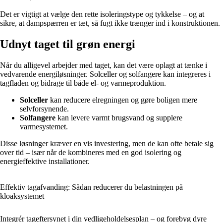
Det er vigtigt at vælge den rette isoleringstype og tykkelse – og at
sikre, at dampspærren er tæt, så fugt ikke trænger ind i konstruktionen.
Udnyt taget til grøn energi
Når du alligevel arbejder med taget, kan det være oplagt at tænke i
vedvarende energiløsninger. Solceller og solfangere kan integreres i
tagfladen og bidrage til både el- og varmeproduktion.
Solceller
kan reducere elregningen og gøre boligen mere
selvforsynende.
Solfangere
kan levere varmt brugsvand og supplere
varmesystemet.
Disse løsninger kræver en vis investering, men de kan ofte betale sig
over tid – især når de kombineres med en god isolering og
energieffektive installationer.
Effektiv tagafvanding: Sådan reducerer du belastningen på
kloaksystemet
Integrér tageftersynet i din vedligeholdelsesplan – og forebyg dyre