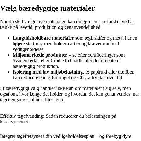
Vælg bæredygtige materialer
Når du skal vælge nye materialer, kan du gøre en stor forskel ved at
tænke på levetid, produktion og genanvendelighed.
Langtidsholdbare materialer
som tegl, skifer og metal har en
højere startpris, men holder i årtier og kræver minimal
vedligeholdelse.
Miljømærkede produkter
– se efter certificeringer som
Svanemærket eller Cradle to Cradle, der dokumenterer
bæredygtig produktion.
Isolering med lav miljøbelastning
, fx papiruld eller træfiber,
kan reducere energiforbruget og CO₂-aftrykket over tid.
Et bæredygtigt valg handler ikke kun om materialet i sig selv, men
også om, hvor længe det holder, og hvordan det kan genanvendes, når
taget engang skal udskiftes igen.
Effektiv tagafvanding: Sådan reducerer du belastningen på
kloaksystemet
Integrér tageftersynet i din vedligeholdelsesplan – og forebyg dyre