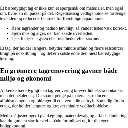
Et bæredygtigt tag er ikke kun et spørgsmål om materialer, men også
om, hvordan du passer på det. Regelmæssig vedligeholdelse forlænger
levetiden og reducerer behovet for fremtidige reparationer.
Rens tagrender og nedløb jævnligt, så vandet ledes væk korrekt.
Fjern mos og alger, der kan skade overfladen.
Tjek for løse tagsten eller utætheder efter storme.
Et tag, der holder længere, betyder mindre affald og færre ressourcer
brugt på udskiftning – og det er i sidste ende den mest bæredygtige
løsning.
En grønnere tagrenovering gavner både
miljø og økonomi
At tænke bæredygtigt i en tagrenovering kræver lidt ekstra omtanke,
men det betaler sig. Du sparer penge på materialer, reducerer
affaldsmængden og bidrager til et lavere klimaaftryk. Samtidig får du
et tag, der holder længere og kræver mindre vedligeholdelse.
Med små justeringer i planlægning, materialevalg og affaldshåndtering
kan du gøre en stor forskel – både for miljøet og for din egen
boligøkonomi.