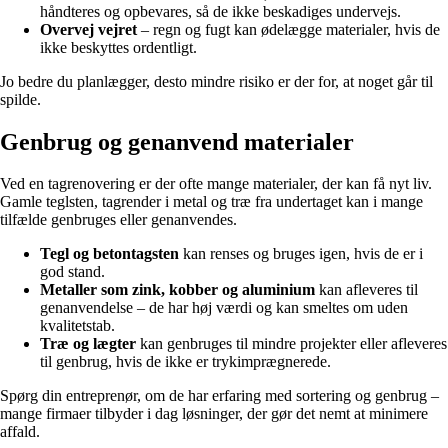
håndteres og opbevares, så de ikke beskadiges undervejs.
Overvej vejret
– regn og fugt kan ødelægge materialer, hvis de
ikke beskyttes ordentligt.
Jo bedre du planlægger, desto mindre risiko er der for, at noget går til
spilde.
Genbrug og genanvend materialer
Ved en tagrenovering er der ofte mange materialer, der kan få nyt liv.
Gamle teglsten, tagrender i metal og træ fra undertaget kan i mange
tilfælde genbruges eller genanvendes.
Tegl og betontagsten
kan renses og bruges igen, hvis de er i
god stand.
Metaller som zink, kobber og aluminium
kan afleveres til
genanvendelse – de har høj værdi og kan smeltes om uden
kvalitetstab.
Træ og lægter
kan genbruges til mindre projekter eller afleveres
til genbrug, hvis de ikke er trykimprægnerede.
Spørg din entreprenør, om de har erfaring med sortering og genbrug –
mange firmaer tilbyder i dag løsninger, der gør det nemt at minimere
affald.