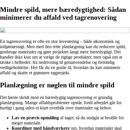
Mindre spild, mere bæredygtighed: Sådan
minimerer du affald ved tagrenovering
En tagrenovering er ofte en stor investering – både økonomisk og
miljømæssigt. Men med den rette planlægning kan du reducere spild,
genbruge materialer og gøre projektet langt mere bæredygtigt. Det
handler ikke kun om at vælge de rigtige produkter, men også om at
tænke i helheder: fra nedrivning til genanvendelse og fremtidig
vedligeholdelse. Her får du en guide til, hvordan du kan minimere
affald og skabe et grønnere tagprojekt.
Planlægning er nøglen til mindre spild
Det første skridt mod en bæredygtig tagrenovering er grundig
planlægning. Mange affaldsproblemer opstår, fordi arbejdet går for
hurtigt i gang uden et klart overblik over materialer og behov.
Lav en præcis opmåling
af taget, så du undgår at bestille for
meget materiale.
Koordiner med håndværkere
om, hvordan materialer skal