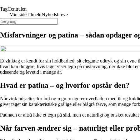
TagCentralen
Min side
Tilmeld
Nyhedsbreve
Misfarvninger og patina – sådan opdager o
Et zinktag er kendt for sin holdbarhed, sit elegante udtryk og sin evn
hvad kan du gøre, hvis taget viser tegn på misfarvning, der ikke blot er
udseende og levetid i mange år.
Hvad er patina – og hvorfor opstår den?
Når zink udsættes for luft og regn, reagerer overfladen med ilt og kuld
giver taget sin karakteristiske grålige eller blågrå farve, som mange fo
Patinaen er altså ikke et tegn på slid, men et naturligt og ønsket result
Når farven ændrer sig – naturligt eller pro