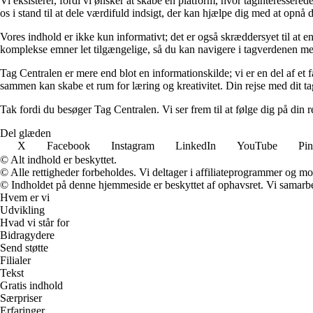
Vi eksisterer, fordi vi ønsker at skabe en platform, hvor taginteressered
os i stand til at dele værdifuld indsigt, der kan hjælpe dig med at opnå d
Vores indhold er ikke kun informativt; det er også skræddersyet til at en
komplekse emner let tilgængelige, så du kan navigere i tagverdenen med
Tag Centralen er mere end blot en informationskilde; vi er en del af et fæ
sammen kan skabe et rum for læring og kreativitet. Din rejse med dit tag
Tak fordi du besøger Tag Centralen. Vi ser frem til at følge dig på din r
Del glæden
X
Facebook
Instagram
LinkedIn
YouTube
Pin
© Alt indhold er beskyttet.
© Alle rettigheder forbeholdes. Vi deltager i affiliateprogrammer og mo
© Indholdet på denne hjemmeside er beskyttet af ophavsret. Vi samarbe
Hvem er vi
Udvikling
Hvad vi står for
Bidragydere
Send støtte
Filialer
Tekst
Gratis indhold
Særpriser
Erfaringer