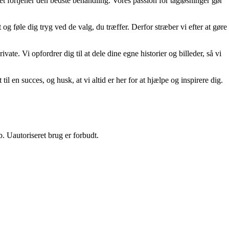
 det fortjener den bedste behandling. Vores passion for tagløsninger gør
og føle dig tryg ved de valg, du træffer. Derfor stræber vi efter at gøre
vate. Vi opfordrer dig til at dele dine egne historier og billeder, så vi
l en succes, og husk, at vi altid er her for at hjælpe og inspirere dig.
 Uautoriseret brug er forbudt.