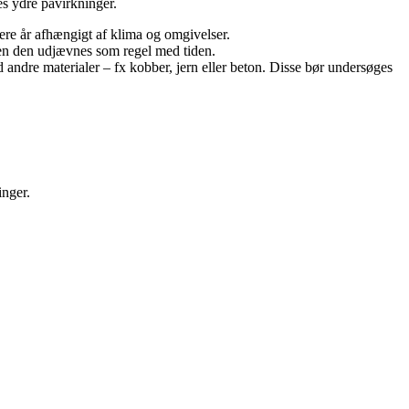
es ydre påvirkninger.
lere år afhængigt af klima og omgivelser.
 men den udjævnes som regel med tiden.
 andre materialer – fx kobber, jern eller beton. Disse bør undersøges
inger.