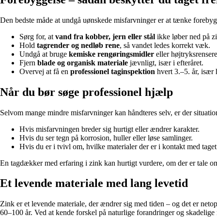
Den bedste måde at undgå uønskede misfarvninger er at tænke foreby
Sørg for, at
vand fra kobber, jern eller stål
ikke løber ned på zi
Hold
tagrender og nedløb rene
, så vandet ledes korrekt væk.
Undgå at bruge
kemiske rengøringsmidler
eller højtryksrenser
Fjern
blade og organisk materiale
jævnligt, især i efteråret.
Overvej at få en
professionel taginspektion
hvert 3.–5. år, især h
Når du bør søge professionel hjælp
Selvom mange mindre misfarvninger kan håndteres selv, er der situation
Hvis misfarvningen breder sig hurtigt eller ændrer karakter.
Hvis du ser tegn på korrosion, huller eller løse samlinger.
Hvis du er i tvivl om, hvilke materialer der er i kontakt med taget
En tagdækker med erfaring i zink kan hurtigt vurdere, om der er tale 
Et levende materiale med lang levetid
Zink er et levende materiale, der ændrer sig med tiden – og det er neto
60–100 år. Ved at kende forskel på naturlige forandringer og skadelige 