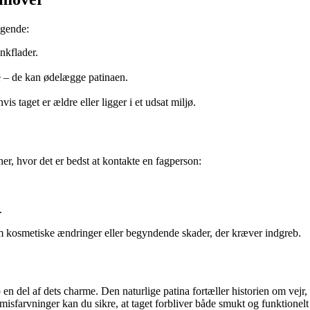
ggende:
nkflader.
e – de kan ødelægge patinaen.
vis taget er ældre eller ligger i et udsat miljø.
er, hvor det er bedst at kontakte en fagperson:
.
om kosmetiske ændringer eller begyndende skader, der kræver indgreb.
p en del af dets charme. Den naturlige patina fortæller historien om vej
misfarvninger kan du sikre, at taget forbliver både smukt og funktionelt