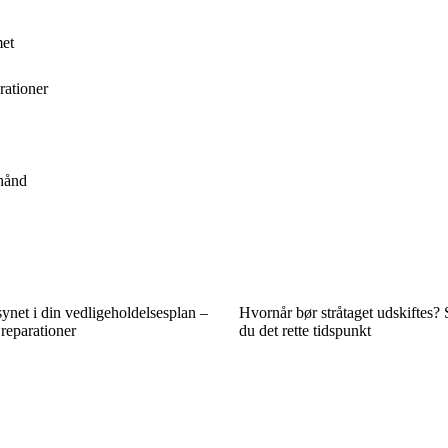
met
rationer
 hånd
synet i din vedligeholdelsesplan –
Hvornår bør stråtaget udskiftes?
reparationer
du det rette tidspunkt