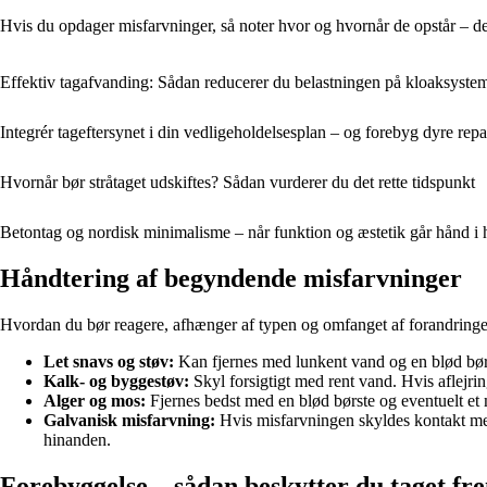
Hvis du opdager misfarvninger, så noter hvor og hvornår de opstår – de
Effektiv tagafvanding: Sådan reducerer du belastningen på kloaksyste
Integrér tageftersynet i din vedligeholdelsesplan – og forebyg dyre repa
Hvornår bør stråtaget udskiftes? Sådan vurderer du det rette tidspunkt
Betontag og nordisk minimalisme – når funktion og æstetik går hånd i
Håndtering af begyndende misfarvninger
Hvordan du bør reagere, afhænger af typen og omfanget af forandringe
Let snavs og støv:
Kan fjernes med lunkent vand og en blød bør
Kalk- og byggestøv:
Skyl forsigtigt med rent vand. Hvis aflejrin
Alger og mos:
Fjernes bedst med en blød børste og eventuelt e
Galvanisk misfarvning:
Hvis misfarvningen skyldes kontakt med 
hinanden.
Forebyggelse – sådan beskytter du taget fr