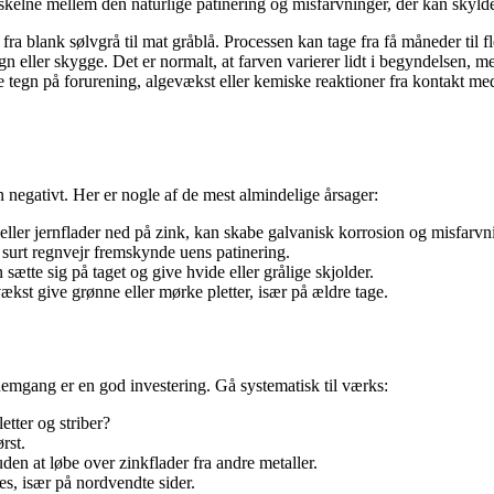
e skelne mellem den naturlige patinering og misfarvninger, der kan skyld
ra blank sølvgrå til mat gråblå. Processen kan tage fra få måneder til f
egn eller skygge. Det er normalt, at farven varierer lidt i begyndelsen,
e tegn på forurening, algevækst eller kemiske reaktioner fra kontakt med
n negativt. Her er nogle af de mest almindelige årsager:
ller jernflader ned på zink, kan skabe galvanisk korrosion og misfarvn
surt regnvejr fremskynde uens patinering.
sætte sig på taget og give hvide eller grålige skjolder.
kst give grønne eller mørke pletter, især på ældre tage.
emgang er en god investering. Gå systematisk til værks:
etter og striber?
rst.
den at løbe over zinkflader fra andre metaller.
s, især på nordvendte sider.