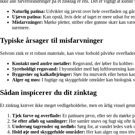
Ikke alle farveforandringer på et zinktag er ens. Det er vigtigt at kunn
Naturlig patina:
Udvikler sig jævnt over hele overfladen og går f
Ujævn patina:
Kan opstå, hvis dele af taget er mere udsat for r
Misfarvninger:
Mørke pletter, striber eller grønne skær kan vær
nærmere.
Typiske årsager til misfarvninger
Selvom zink er et robust materiale, kan visse forhold påvirke overflade
Kontakt med andre metaller:
Regnvand, der løber fra kobber- e
Syreholdigt regnvand:
I byområder med høj luftforurening kan 
Byggestøv og kalkaflejringer:
Støv fra murværk eller beton kan 
Alger og mos:
I fugtige og skyggefulde områder kan biologisk væ
Sådan inspicerer du dit zinktag
Et zinktag kræver ikke meget vedligeholdelse, men en årlig visuel genn
Tjek farve og overflade:
Er patinaen jævn, eller ser du mørke pl
Se efter afløb og samlinger:
Her samler snavs og fugt sig ofte fø
Undersøg tagrender og nedløb:
Sørg for, at vandet ledes væk u
Hold øje med skyggefulde områder:
Her kan alger og mos trive