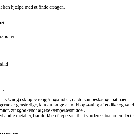
t kan hjælpe med at finde årsagen.
met
rationer
 hånd
n.
ste. Undgå skrappe rengøringsmidler, da de kan beskadige patinaen.
gerne er genstridige, kan du bruge en mild opløsning af eddike og vand –
t mildt, zinkgodkendt algebekæmpelsesmiddel.
andre metaller, bør du få en fagperson til at vurdere situationen. Det 
emover