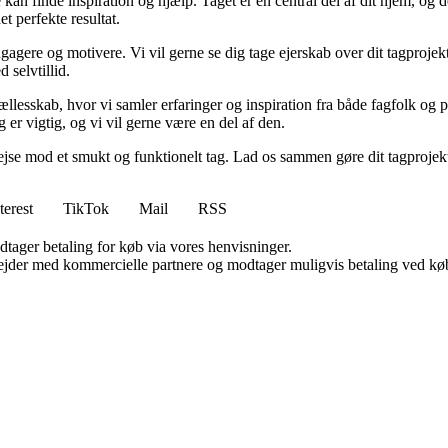
e kan finde inspiration og hjælp. Taget er en central del af dit hjem, og
et perfekte resultat.
gagere og motivere. Vi vil gerne se dig tage ejerskab over dit tagprojekt 
 selvtillid.
llesskab, hvor vi samler erfaringer og inspiration fra både fagfolk og pri
 er vigtig, og vi vil gerne være en del af den.
ejse mod et smukt og funktionelt tag. Lad os sammen gøre dit tagprojekt ti
terest
TikTok
Mail
RSS
dtager betaling for køb via vores henvisninger.
jder med kommercielle partnere og modtager muligvis betaling ved køb.