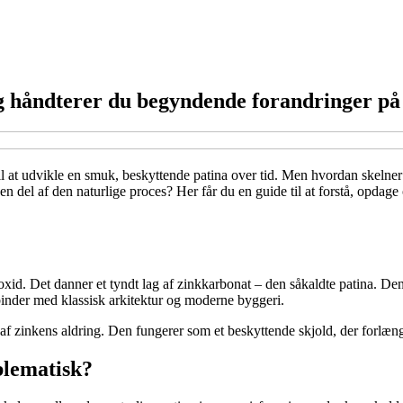
g håndterer du begyndende forandringer på
e til at udvikle en smuk, beskyttende patina over tid. Men hvordan skel
 en del af den naturlige proces? Her får du en guide til at forstå, opdag
ioxid. Det danner et tyndt lag af zinkkarbonat – den såkaldte patina. De
rbinder med klassisk arkitektur og moderne byggeri.
at af zinkens aldring. Den fungerer som et beskyttende skjold, der forlæng
blematisk?