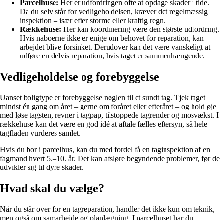
Parcelhuse:
Her er udfordringen ofte at opdage skader i tide.
Da du selv står for vedligeholdelsen, kræver det regelmæssig
inspektion – især efter storme eller kraftig regn.
Rækkehuse:
Her kan koordinering være den største udfordring.
Hvis naboerne ikke er enige om behovet for reparation, kan
arbejdet blive forsinket. Derudover kan det være vanskeligt at
udføre en delvis reparation, hvis taget er sammenhængende.
Vedligeholdelse og forebyggelse
Uanset boligtype er forebyggelse nøglen til et sundt tag. Tjek taget
mindst én gang om året – gerne om foråret eller efteråret – og hold øje
med løse tagsten, revner i tagpap, tilstoppede tagrender og mosvækst. I
rækkehuse kan det være en god idé at aftale fælles eftersyn, så hele
tagfladen vurderes samlet.
Hvis du bor i parcelhus, kan du med fordel få en taginspektion af en
fagmand hvert 5.–10. år. Det kan afsløre begyndende problemer, før de
udvikler sig til dyre skader.
Hvad skal du vælge?
Når du står over for en tagreparation, handler det ikke kun om teknik,
men også om samarbejde og planlægning. I parcelhuset har du