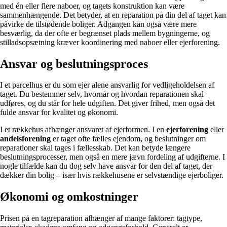
med én eller flere naboer, og tagets konstruktion kan være
sammenhængende. Det betyder, at en reparation på din del af taget kan
påvirke de tilstødende boliger. Adgangen kan også være mere
besværlig, da der ofte er begrænset plads mellem bygningerne, og
stilladsopsætning kræver koordinering med naboer eller ejerforening.
Ansvar og beslutningsproces
I et parcelhus er du som ejer alene ansvarlig for vedligeholdelsen af
taget. Du bestemmer selv, hvornår og hvordan reparationen skal
udføres, og du står for hele udgiften. Det giver frihed, men også det
fulde ansvar for kvalitet og økonomi.
I et rækkehus afhænger ansvaret af ejerformen. I en
ejerforening
eller
andelsforening
er taget ofte fælles ejendom, og beslutninger om
reparationer skal tages i fællesskab. Det kan betyde længere
beslutningsprocesser, men også en mere jævn fordeling af udgifterne. I
nogle tilfælde kan du dog selv have ansvar for den del af taget, der
dækker din bolig – især hvis rækkehusene er selvstændige ejerboliger.
Økonomi og omkostninger
Prisen på en tagreparation afhænger af mange faktorer: tagtype,