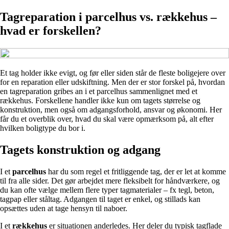
Tagreparation i parcelhus vs. rækkehus –
hvad er forskellen?
Et tag holder ikke evigt, og før eller siden står de fleste boligejere over
for en reparation eller udskiftning. Men der er stor forskel på, hvordan
en tagreparation gribes an i et parcelhus sammenlignet med et
rækkehus. Forskellene handler ikke kun om tagets størrelse og
konstruktion, men også om adgangsforhold, ansvar og økonomi. Her
får du et overblik over, hvad du skal være opmærksom på, alt efter
hvilken boligtype du bor i.
Tagets konstruktion og adgang
I et
parcelhus
har du som regel et fritliggende tag, der er let at komme
til fra alle sider. Det gør arbejdet mere fleksibelt for håndværkere, og
du kan ofte vælge mellem flere typer tagmaterialer – fx tegl, beton,
tagpap eller ståltag. Adgangen til taget er enkel, og stillads kan
opsættes uden at tage hensyn til naboer.
I et
rækkehus
er situationen anderledes. Her deler du typisk tagflade