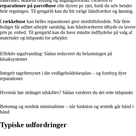
materialer, skadens omfang og adgangsforhold. Generelt er
reparationer på parcelhuse
ofte dyrere pr. ejer, fordi du selv betaler
hele regningen. Til gengæld kan du frit vælge håndværker og løsning.
I
rækkehuse
kan fælles reparationer give stordriftsfordele. Når flere
boliger får udført arbejde samtidig, kan håndværkeren tilbyde en lavere
pris pr. enhed. Til gengæld kan du have mindre indflydelse på valg af
materialer og tidspunkt for arbejdet.
Effektiv tagafvanding: Sådan reducerer du belastningen på
kloaksystemet
Integrér tageftersynet i din vedligeholdelsesplan – og forebyg dyre
reparationer
Hvornår bør stråtaget udskiftes? Sådan vurderer du det rette tidspunkt
Betontag og nordisk minimalisme – når funktion og æstetik går hånd i
hånd
Typiske udfordringer