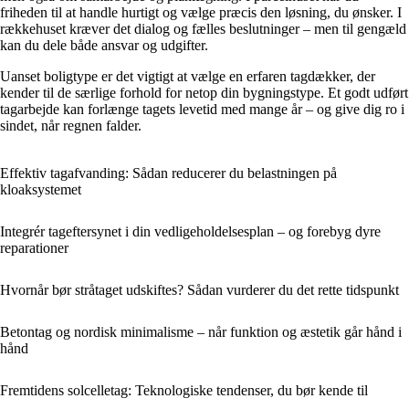
friheden til at handle hurtigt og vælge præcis den løsning, du ønsker. I
rækkehuset kræver det dialog og fælles beslutninger – men til gengæld
kan du dele både ansvar og udgifter.
Uanset boligtype er det vigtigt at vælge en erfaren tagdækker, der
kender til de særlige forhold for netop din bygningstype. Et godt udført
tagarbejde kan forlænge tagets levetid med mange år – og give dig ro i
sindet, når regnen falder.
Effektiv tagafvanding: Sådan reducerer du belastningen på
kloaksystemet
Integrér tageftersynet i din vedligeholdelsesplan – og forebyg dyre
reparationer
Hvornår bør stråtaget udskiftes? Sådan vurderer du det rette tidspunkt
Betontag og nordisk minimalisme – når funktion og æstetik går hånd i
hånd
Fremtidens solcelletag: Teknologiske tendenser, du bør kende til