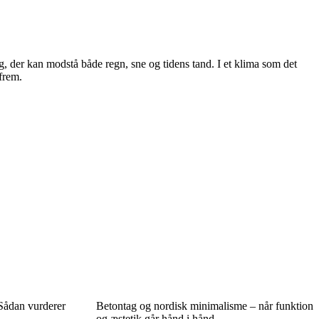
ag, der kan modstå både regn, sne og tidens tand. I et klima som det
 frem.
 Sådan vurderer
Betontag og nordisk minimalisme – når funktion
og æstetik går hånd i hånd