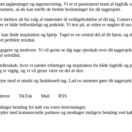
om tagløsninger og tagrenovering. Vi er et passioneret team af fagfolk o
formere, så du kan træffe de bedste beslutninger for dit tagprojekt.
er dækker alt fra valg af materialer til vedligeholdelse af dit tag. Uanse
r både letforståeligt og praktisk. Vi tror på, at viden er nøglen til succes
e kan finde inspiration og hjælp. Taget er en central del af dit hjem, og
et perfekte resultat.
gagere og motivere. Vi vil gerne se dig tage ejerskab over dit tagprojekt 
 selvtillid.
llesskab, hvor vi samler erfaringer og inspiration fra både fagfolk og pri
 er vigtig, og vi vil gerne være en del af den.
ejse mod et smukt og funktionelt tag. Lad os sammen gøre dit tagprojekt ti
terest
TikTok
Mail
RSS
dtager betaling for køb via vores henvisninger.
jder med kommercielle partnere og modtager muligvis betaling ved køb.