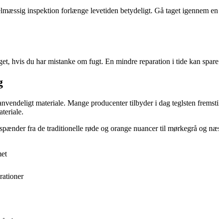
elmæssig inspektion forlænge levetiden betydeligt. Gå taget igennem en g
get, hvis du har mistanke om fugt. En mindre reparation i tide kan spare 
g
nanvendeligt materiale. Mange producenter tilbyder i dag teglsten fremst
teriale.
spænder fra de traditionelle røde og orange nuancer til mørkegrå og næst
met
rationer