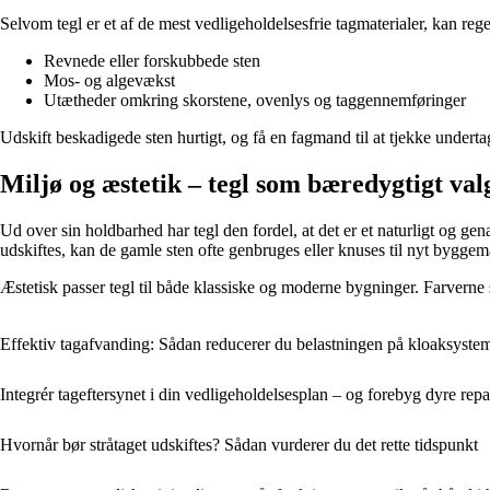
Selvom tegl er et af de mest vedligeholdelsesfrie tagmaterialer, kan reg
Revnede eller forskubbede sten
Mos- og algevækst
Utætheder omkring skorstene, ovenlys og taggennemføringer
Udskift beskadigede sten hurtigt, og få en fagmand til at tjekke underta
Miljø og æstetik – tegl som bæredygtigt val
Ud over sin holdbarhed har tegl den fordel, at det er et naturligt og ge
udskiftes, kan de gamle sten ofte genbruges eller knuses til nyt byggema
Æstetisk passer tegl til både klassiske og moderne bygninger. Farverne 
Effektiv tagafvanding: Sådan reducerer du belastningen på kloaksyste
Integrér tageftersynet i din vedligeholdelsesplan – og forebyg dyre repa
Hvornår bør stråtaget udskiftes? Sådan vurderer du det rette tidspunkt