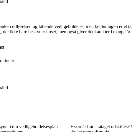
 hånd
omtanke i udførelsen og løbende vedligeholdelse, men belønningen er et t
ag, der ikke bare beskytter huset, men også giver det karakter i mange år
met
rationer
 hånd
synet i din vedligeholdelsesplan –
Hvornår bør stråtaget udskiftes?
reparationer
du det rette tidspunkt