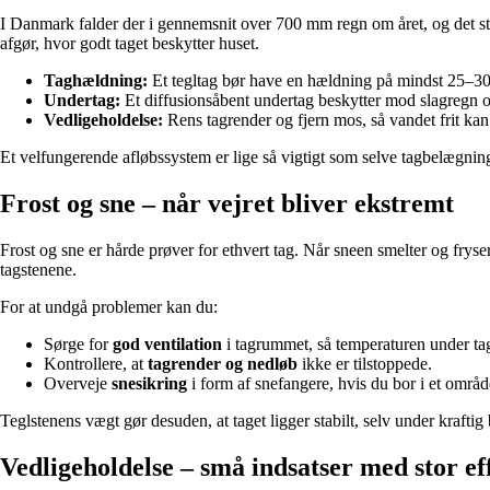
I Danmark falder der i gennemsnit over 700 mm regn om året, og det stil
afgør, hvor godt taget beskytter huset.
Taghældning:
Et tegltag bør have en hældning på mindst 25–30 gr
Undertag:
Et diffusionsåbent undertag beskytter mod slagregn o
Vedligeholdelse:
Rens tagrender og fjern mos, så vandet frit ka
Et velfungerende afløbssystem er lige så vigtigt som selve tagbelægnin
Frost og sne – når vejret bliver ekstremt
Frost og sne er hårde prøver for ethvert tag. Når sneen smelter og fryse
tagstenene.
For at undgå problemer kan du:
Sørge for
god ventilation
i tagrummet, så temperaturen under tag
Kontrollere, at
tagrender og nedløb
ikke er tilstoppede.
Overveje
snesikring
i form af snefangere, hvis du bor i et områ
Teglstenens vægt gør desuden, at taget ligger stabilt, selv under krafti
Vedligeholdelse – små indsatser med stor ef