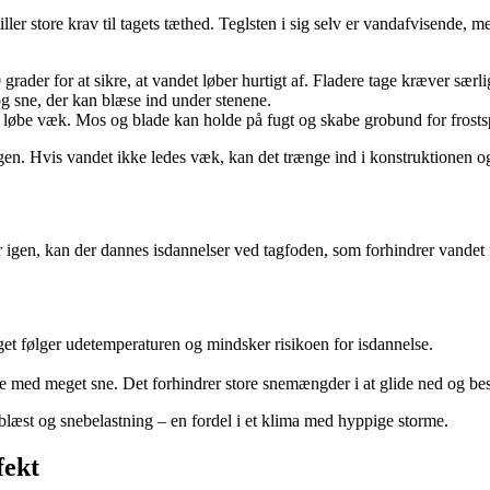
ler store krav til tagets tæthed. Teglsten i sig selv er vandafvisende, 
ader for at sikre, at vandet løber hurtigt af. Fladere tage kræver særl
g sne, der kan blæse ind under stenene.
n løbe væk. Mos og blade kan holde på fugt og skabe grobund for frost
gen. Hvis vandet ikke ledes væk, kan det trænge ind i konstruktionen og
r igen, kan der dannes isdannelser ved tagfoden, som forhindrer vandet i
et følger udetemperaturen og mindsker risikoen for isdannelse.
de med meget sne. Det forhindrer store snemængder i at glide ned og bes
g blæst og snebelastning – en fordel i et klima med hyppige storme.
fekt