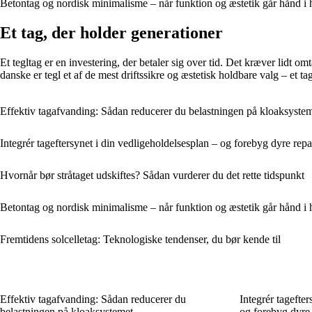
Betontag og nordisk minimalisme – når funktion og æstetik går hånd i
Et tag, der holder generationer
Et tegltag er en investering, der betaler sig over tid. Det kræver lidt 
danske er tegl et af de mest driftssikre og æstetisk holdbare valg – et t
Effektiv tagafvanding: Sådan reducerer du belastningen på kloaksyste
Integrér tageftersynet i din vedligeholdelsesplan – og forebyg dyre repa
Hvornår bør stråtaget udskiftes? Sådan vurderer du det rette tidspunkt
Betontag og nordisk minimalisme – når funktion og æstetik går hånd i
Fremtidens solcelletag: Teknologiske tendenser, du bør kende til
Effektiv tagafvanding: Sådan reducerer du
Integrér tagefter
belastningen på kloaksystemet
og forebyg dyre 