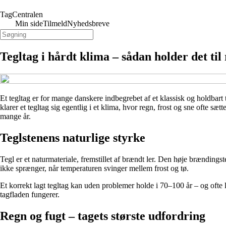
TagCentralen
Min side
Tilmeld
Nyhedsbreve
Tegltag i hårdt klima – sådan holder det til
Et tegltag er for mange danskere indbegrebet af et klassisk og holdbart
klarer et tegltag sig egentlig i et klima, hvor regn, frost og sne ofte s
mange år.
Teglstenens naturlige styrke
Tegl er et naturmateriale, fremstillet af brændt ler. Den høje brændings
ikke sprænger, når temperaturen svinger mellem frost og tø.
Et korrekt lagt tegltag kan uden problemer holde i 70–100 år – og ofte
tagfladen fungerer.
Regn og fugt – tagets største udfordring