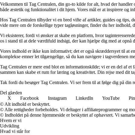
Velkommen til Tag Centralen, din go-to kilde for alt, hvad der handler 
både æstetik og funktionalitet i dit hjem. Vores mål er at inspirere og in
Hos Tag Centralen tilbyder vi en bred vifte af artikler, guides og tips, d
vide mere om de forskellige typer tagløsninger, finder du her indhold, der e
Vi eksisterer, fordi vi ønsker at skabe en platform, hvor taginteressered
os i stand til at dele værdifuld indsigt, der kan hjælpe dig med at opnå d
Vores indhold er ikke kun informativt; det er også skræddersyet til at en
komplekse emner let tilgængelige, så du kan navigere i tagverdenen med
Tag Centralen er mere end blot en informationskilde; vi er en del af et fæ
sammen kan skabe et rum for læring og kreativitet. Din rejse med dit tag
Tak fordi du besøger Tag Centralen. Vi ser frem til at følge dig på din r
Del glæden
X
Facebook
Instagram
LinkedIn
YouTube
Pin
© Alt indhold er beskyttet.
© Alle rettigheder forbeholdes. Vi deltager i affiliateprogrammer og mo
© Indholdet på denne hjemmeside er beskyttet af ophavsret. Vi samarbe
Hvem er vi
Udvikling
Hvad vi står for