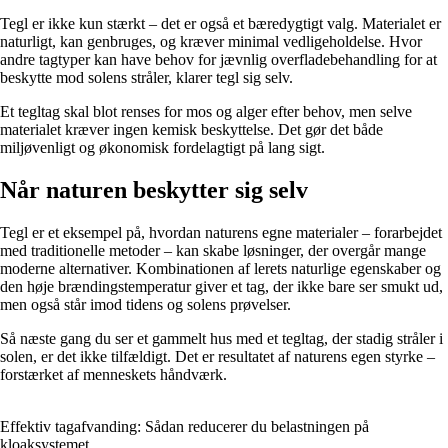
Tegl er ikke kun stærkt – det er også et bæredygtigt valg. Materialet er
naturligt, kan genbruges, og kræver minimal vedligeholdelse. Hvor
andre tagtyper kan have behov for jævnlig overfladebehandling for at
beskytte mod solens stråler, klarer tegl sig selv.
Et tegltag skal blot renses for mos og alger efter behov, men selve
materialet kræver ingen kemisk beskyttelse. Det gør det både
miljøvenligt og økonomisk fordelagtigt på lang sigt.
Når naturen beskytter sig selv
Tegl er et eksempel på, hvordan naturens egne materialer – forarbejdet
med traditionelle metoder – kan skabe løsninger, der overgår mange
moderne alternativer. Kombinationen af lerets naturlige egenskaber og
den høje brændingstemperatur giver et tag, der ikke bare ser smukt ud,
men også står imod tidens og solens prøvelser.
Så næste gang du ser et gammelt hus med et tegltag, der stadig stråler i
solen, er det ikke tilfældigt. Det er resultatet af naturens egen styrke –
forstærket af menneskets håndværk.
Effektiv tagafvanding: Sådan reducerer du belastningen på
kloaksystemet