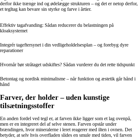
derfor ikke trænge ind og ødelægge strukturen – og det er netop derfor,
et tegltag kan bevare sin styrke og farve i årtier.
Effektiv tagafvanding: Sådan reducerer du belastningen på
kloaksystemet
Integrér tageftersynet i din vedligeholdelsesplan – og forebyg dyre
reparationer
Hvornår bør stråtaget udskiftes? Sådan vurderer du det rette tidspunkt
Betontag og nordisk minimalisme – når funktion og æstetik går hånd i
hånd
Farver, der holder – uden kunstige
tilsætningsstoffer
En anden fordel ved tegl er, at farven ikke ligger som et lag ovenpå,
men er en integreret del af selve stenen. Farven opstår under
brændingen, hvor mineralerne i leret reagerer med ilten i ovnen. Det
betyder, at selv hvis overfladen slides en smule med tiden, vil farven