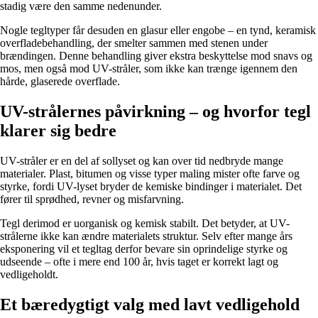
stadig være den samme nedenunder.
Nogle tegltyper får desuden en glasur eller engobe – en tynd, keramisk
overfladebehandling, der smelter sammen med stenen under
brændingen. Denne behandling giver ekstra beskyttelse mod snavs og
mos, men også mod UV-stråler, som ikke kan trænge igennem den
hårde, glaserede overflade.
UV-strålernes påvirkning – og hvorfor tegl
klarer sig bedre
UV-stråler er en del af sollyset og kan over tid nedbryde mange
materialer. Plast, bitumen og visse typer maling mister ofte farve og
styrke, fordi UV-lyset bryder de kemiske bindinger i materialet. Det
fører til sprødhed, revner og misfarvning.
Tegl derimod er uorganisk og kemisk stabilt. Det betyder, at UV-
strålerne ikke kan ændre materialets struktur. Selv efter mange års
eksponering vil et tegltag derfor bevare sin oprindelige styrke og
udseende – ofte i mere end 100 år, hvis taget er korrekt lagt og
vedligeholdt.
Et bæredygtigt valg med lavt vedligehold