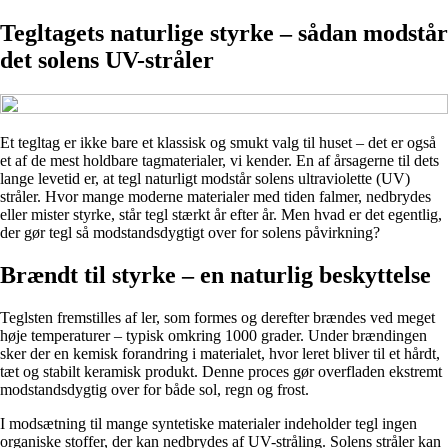
Tegltagets naturlige styrke – sådan modstår
det solens UV-stråler
Et tegltag er ikke bare et klassisk og smukt valg til huset – det er også
et af de mest holdbare tagmaterialer, vi kender. En af årsagerne til dets
lange levetid er, at tegl naturligt modstår solens ultraviolette (UV)
stråler. Hvor mange moderne materialer med tiden falmer, nedbrydes
eller mister styrke, står tegl stærkt år efter år. Men hvad er det egentlig,
der gør tegl så modstandsdygtigt over for solens påvirkning?
Brændt til styrke – en naturlig beskyttelse
Teglsten fremstilles af ler, som formes og derefter brændes ved meget
høje temperaturer – typisk omkring 1000 grader. Under brændingen
sker der en kemisk forandring i materialet, hvor leret bliver til et hårdt,
tæt og stabilt keramisk produkt. Denne proces gør overfladen ekstremt
modstandsdygtig over for både sol, regn og frost.
I modsætning til mange syntetiske materialer indeholder tegl ingen
organiske stoffer, der kan nedbrydes af UV-stråling. Solens stråler kan